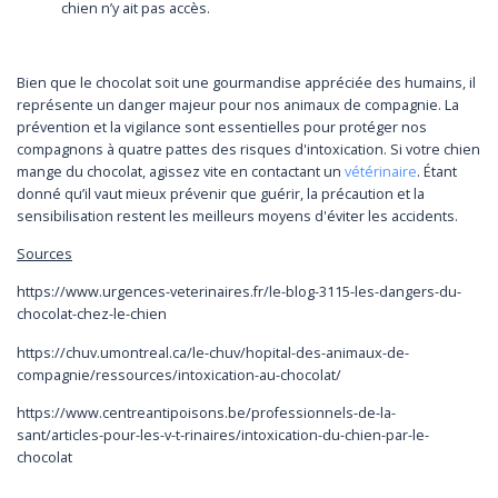
chien n’y ait pas accès.
Bien que le chocolat soit une gourmandise appréciée des humains, il
représente un danger majeur pour nos animaux de compagnie. La
prévention et la vigilance sont essentielles pour protéger nos
compagnons à quatre pattes des risques d'intoxication. Si votre chien
mange du chocolat, agissez vite en contactant un
vétérinaire
. Étant
donné qu’il vaut mieux prévenir que guérir, la précaution et la
sensibilisation restent les meilleurs moyens d'éviter les accidents.
Sources
https://www.urgences-veterinaires.fr/le-blog-3115-les-dangers-du-
chocolat-chez-le-chien
https://chuv.umontreal.ca/le-chuv/hopital-des-animaux-de-
compagnie/ressources/intoxication-au-chocolat/
https://www.centreantipoisons.be/professionnels-de-la-
sant/articles-pour-les-v-t-rinaires/intoxication-du-chien-par-le-
chocolat