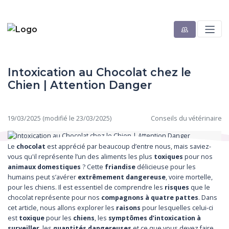
Intoxication au Chocolat chez le
Chien | Attention Danger
19/03/2025 (modifié le 23/03/2025)
Conseils du vétérinaire
Le
chocolat
est apprécié par beaucoup d’entre nous, mais saviez-
vous qu'il représente l’un des aliments les plus
toxiques
pour nos
animaux domestiques
? Cette
friandise
délicieuse pour les
humains peut s’avérer
extrêmement dangereuse
, voire mortelle,
pour les chiens. Il est essentiel de comprendre les
risques
que le
chocolat représente pour nos
compagnons à quatre pattes
. Dans
cet article, nous allons explorer les
raisons
pour lesquelles celui-ci
est
toxique
pour les
chiens
, les
symptômes d’intoxication à
surveiller
, les
quantités dangereuses
et ce que vous devez faire