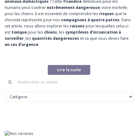
animaux domestiques
? Cette
friandise
délicieuse pour les
humains peut s’avérer
extrêmement dangereuse
, voire mortelle,
pour les chiens. Il est essentiel de comprendre les
risques
que le
chocolat représente pour nos
compagnons à quatre pattes
. Dans
cet article, nous allons explorer les
raisons
pour lesquelles celui-ci
est
toxique
pour les
chiens
, les
symptômes d’intoxication à
surveiller
, les
quantités dangereuses
et ce que vous devez faire
en cas d'urgence
.
Pourquoi le chocolat est toxique pour
les chiens ?
Lire la suite
Le chocolat contient deux substances principales qui rendent sa
consommation dangereuse pour les chiens : la théobromine et la
caféine. Ces deux composés sont des stimulants qui affectent le
système nerveux central, le cœur et les reins de nos canidés.
La théobromine : le principal coupable
La théobromine est le principal composant du chocolat responsable
de sa toxicité pour les chiens. Cette molécule, naturellement
présente dans le cacao, est un alcaloïde appartenant à la famille des